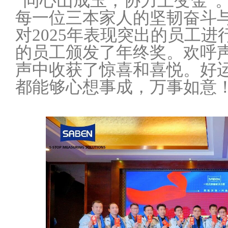
“同心山成玉，协力土变金”
每一位三本家人的坚韧奋斗
对2025年表现突出的员工
的员工颁发了年终奖。欢呼
声中收获了惊喜和喜悦。好
都能够心想事成，万事如意