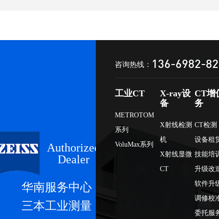
136-6982-8
咨询热线：
工业CT
X-ray设
CT增
备
务
METROTOM
X射线检测
CT检测
系列
机
设备租
VoluMax系列
Authorized
X射线显微
技能培
Dealer
CT
升级改
软件升
华南服务中心
调修校
三本工业测量
委托服