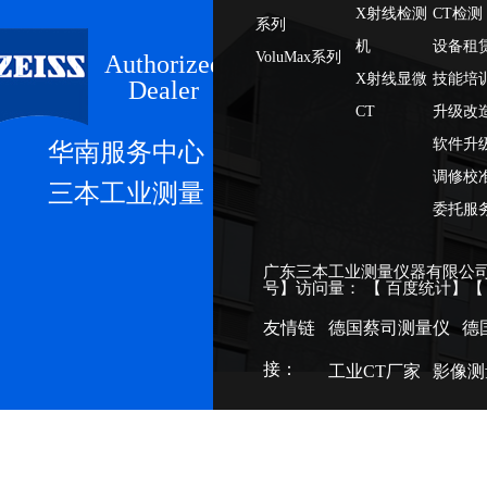
X射线检测
CT检测
系列
机
设备租
VoluMax系列
Authorized
X射线显微
技能培
Dealer
CT
升级改
软件升
华南服务中心
调修校
三本工业测量
委托服
广东三本工业测量仪器有限公司
号
】访问量：
【
百度统计
】
友情链
德国蔡司测量仪
德
接：
工业CT厂家
影像测