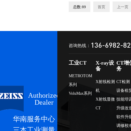
总数:89
首页
上一页
136-6982-8
咨询热线：
工业CT
X-ray设
CT增
备
务
METROTOM
X射线检测
CT检测
系列
机
设备租
VoluMax系列
Authorized
X射线显微
技能培
Dealer
CT
升级改
软件升
华南服务中心
调修校
三本工业测量