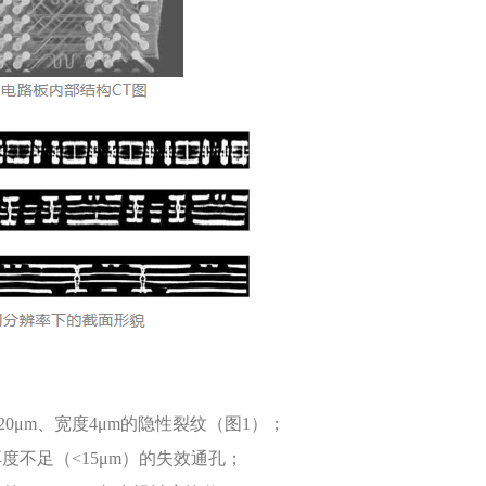
20μm、宽度4μm的隐性裂纹（图1）；
度不足（<15μm）的失效通孔；