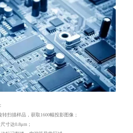
：
角旋转扫描样品，获取1600幅投影图像；
寸达0.8μm；