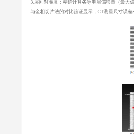
3.层间对准度：精确计算各导电层偏移量（最大偏
与金相切片法的对比验证显示，CT测量尺寸误差小