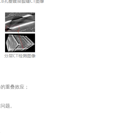
影的重叠效应；
；
艺问题。