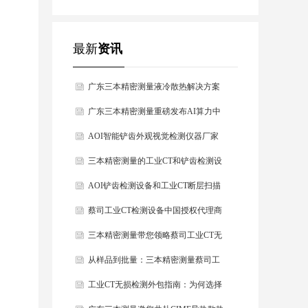
掌握品质未来
最新
资讯
广东三本精密测量液冷散热解决方案
揭秘AOI视觉检测仪器提升铲齿良率
广东三本精密测量重磅发布AI算力中
的方法
心水冷液冷散热质量解决方案
AOI智能铲齿外观视觉检测仪器厂家
品牌哪家好？
三本精密测量的工业CT和铲齿检测设
备在数据中心液冷板中的应用
AOI铲齿检测设备和工业CT断层扫描
在水冷板液冷板中的应用
蔡司工业CT检测设备中国授权代理商
哪家好？
三本精密测量带您领略蔡司工业CT无
损检测新维度
从样品到批量：三本精密测量蔡司工
业CT代检测全流程揭秘
工业CT无损检测外包指南：为何选择