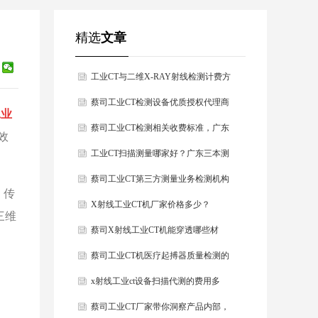
精选
文章
工业CT与二维X-RAY射线检测计费方
式全解析
蔡司工业CT检测设备优质授权代理商
工业
采购指南
蔡司工业CT检测相关收费标准，广东
效
三本测量详细解答
工业CT扫描测量哪家好？广东三本测
量：专业工业CT测量扫描公司，高端
蔡司工业CT第三方测量业务检测机构
。传
制造无损检测优选品牌
X射线工业CT机厂家价格多少？
三维
蔡司X射线工业CT机能穿透哪些材
质？
蔡司工业CT机医疗起搏器质量检测的
科技先锋
x射线工业ct设备扫描代测的费用多
少？
蔡司工业CT厂家带你洞察产品内部，