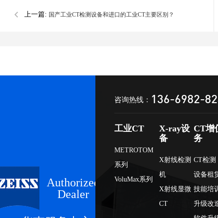
上一篇:
国产工业CT检测设备和进口的工业CT主要区别？
136-6982-8
咨询热线：
工业CT
X-ray设
CT增
备
务
METROTOM
X射线检测
CT检测
系列
机
设备租
VoluMax系列
Authorized
X射线显微
技能培
Dealer
CT
升级改