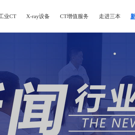
工业CT
X-ray设备
CT增值服务
走进三本