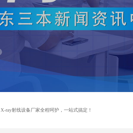
X-ray射线设备厂家全程呵护，一站式搞定！