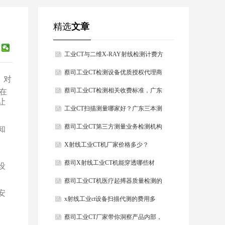
精选
文章
工业CT与二维X-RAY射线检测计费方
式全解析
蔡司工业CT检测设备优质授权代理商
，对
采购指南
蔡司工业CT检测相关收费标准，广东
在
让
三本测量详细解答
工业CT扫描测量哪家好？广东三本测
量：专业工业CT测量扫描公司，高端
蔡司工业CT第三方测量业务检测机构
知
制造无损检测优选品牌
X射线工业CT机厂家价格多少？
蔡司X射线工业CT机能穿透哪些材
设
。
质？
蔡司工业CT机医疗起搏器质量检测的
安
科技先锋
x射线工业ct设备扫描代测的费用多
少？
蔡司工业CT厂家带你洞察产品内部，