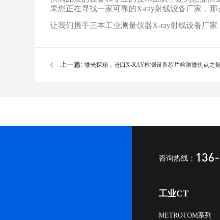
果您正在寻找一家可靠的X-ray射线设备厂家，
让我们携手三本工业测量仪器X-ray射线设备
上一篇:
微光探秘，进口X-RAY检测设备芯片检测微焦点之
136-
咨询热线：
工业CT
METROTOM系列