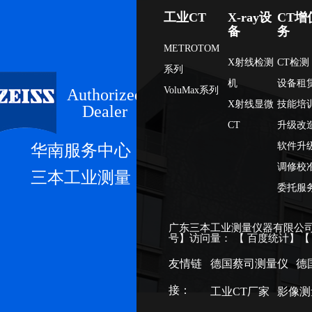
工业CT
X-ray设
CT增
备
务
METROTOM
X射线检测
CT检测
系列
机
设备租
VoluMax系列
Authorized
X射线显微
技能培
Dealer
CT
升级改
软件升
华南服务中心
调修校
三本工业测量
委托服
广东三本工业测量仪器有限公司
号
】访问量：
【
百度统计
】
友情链
德国蔡司测量仪
德
接：
工业CT厂家
影像测