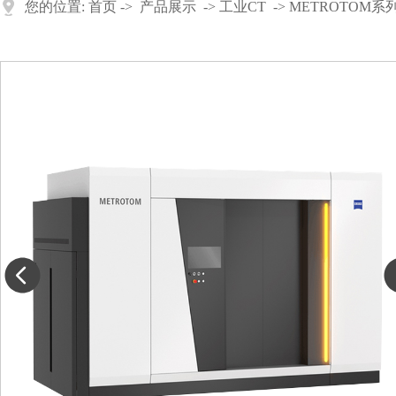
您的位置:
首页
->
产品展示
->
工业CT
->
METROTOM系