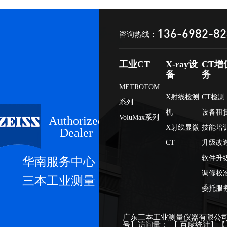
136-6982-8
咨询热线：
工业CT
X-ray设
CT增
备
务
METROTOM
X射线检测
CT检测
系列
机
设备租
VoluMax系列
Authorized
X射线显微
技能培
Dealer
CT
升级改
软件升
华南服务中心
调修校
三本工业测量
委托服
广东三本工业测量仪器有限公司
号
】访问量：
【
百度统计
】