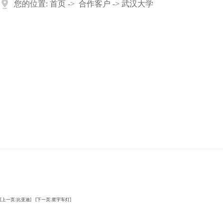
您的位置:
首页
->
合作客户
-> 武汉大学
[上一页:比亚迪]
[下一页:星宇车灯]