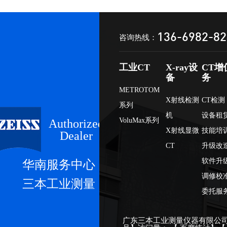
136-6982-8
咨询热线：
工业CT
X-ray设
CT增
备
务
METROTOM
X射线检测
CT检测
系列
机
设备租
VoluMax系列
Authorized
X射线显微
技能培
Dealer
CT
升级改
软件升
华南服务中心
调修校
三本工业测量
委托服
广东三本工业测量仪器有限公司