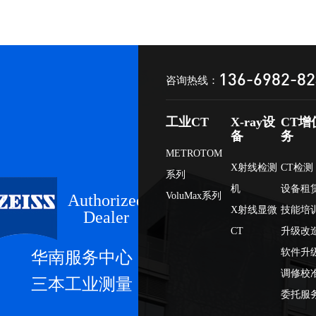
136-6982-8
咨询热线：
工业CT
X-ray设
CT增
备
务
METROTOM
X射线检测
CT检测
系列
机
设备租
VoluMax系列
Authorized
X射线显微
技能培
Dealer
CT
升级改
软件升
华南服务中心
调修校
三本工业测量
委托服