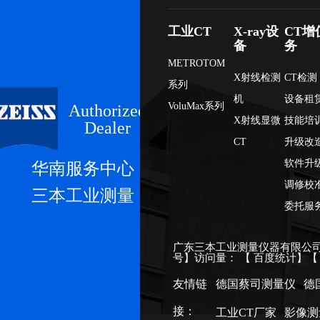
工业CT
X-ray设
CT增
备
务
METROTOM
X射线检测
CT检测
系列
机
设备租
VoluMax系列
Authorized
X射线显微
技能培
Dealer
CT
升级改
软件升
华南服务中心
调修校
三本工业测量
委托服
广东三本工业测量仪器有限公司
号
】访问量：
【
百度统计
】
友情链
德国蔡司测量仪
德
接：
工业CT厂家
影像测