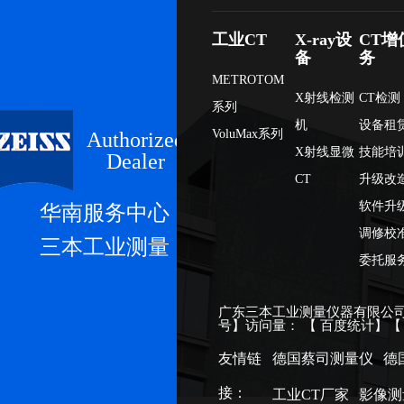
工业CT
X-ray设
CT增
备
务
METROTOM
X射线检测
CT检测
系列
机
设备租
VoluMax系列
Authorized
X射线显微
技能培
Dealer
CT
升级改
软件升
华南服务中心
调修校
三本工业测量
委托服
广东三本工业测量仪器有限公司
号
】访问量：
【
百度统计
】
友情链
德国蔡司测量仪
德
接：
工业CT厂家
影像测