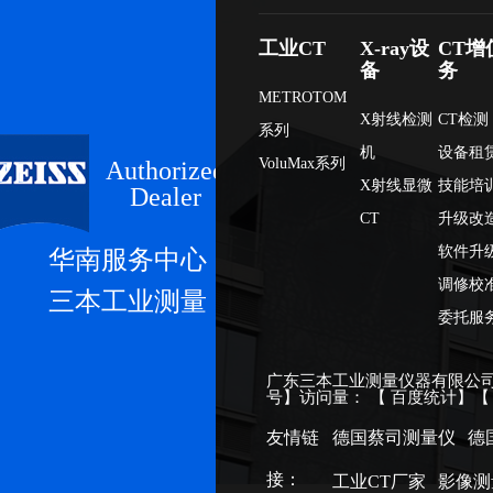
工业CT
X-ray设
CT增
备
务
METROTOM
X射线检测
CT检测
系列
机
设备租
VoluMax系列
Authorized
X射线显微
技能培
Dealer
CT
升级改
软件升
华南服务中心
调修校
三本工业测量
委托服
广东三本工业测量仪器有限公司
号
】访问量：
【
百度统计
】
友情链
德国蔡司测量仪
德
接：
工业CT厂家
影像测