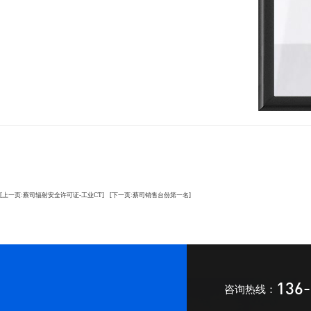
[上一页:蔡司辐射安全许可证-工业CT]
[下一页:蔡司销售台份第一名]
136-
咨询热线：