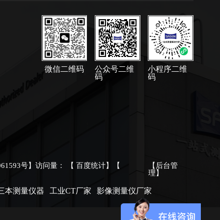
微信二维码
公众号二维
小程序二维
码
码
061593号
】访问量：
【
百度统计
】【
【后台管
理】
三本测量仪器
工业CT厂家
影像测量仪厂家